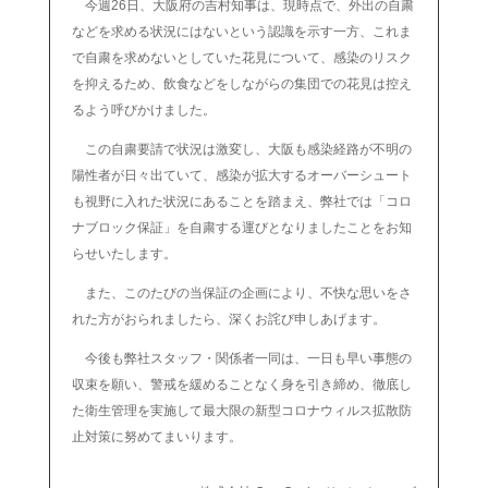
今週26日、大阪府の吉村知事は、現時点で、外出の自粛
などを求める状況にはないという認識を示す一方、これま
で自粛を求めないとしていた花見について、感染のリスク
を抑えるため、飲食などをしながらの集団での花見は控え
るよう呼びかけました。
この自粛要請で状況は激変し、大阪も感染経路が不明の
陽性者が日々出ていて、感染が拡大するオーバーシュート
も視野に入れた状況にあることを踏まえ、弊社では「コロ
ナブロック保証」を自粛する運びとなりましたことをお知
らせいたします。
また、このたびの当保証の企画により、不快な思いをさ
れた方がおられましたら、深くお詫び申しあげます。
今後も弊社スタッフ・関係者一同は、一日も早い事態の
収束を願い、警戒を緩めることなく身を引き締め、徹底し
た衛生管理を実施して最大限の新型コロナウィルス拡散防
止対策に努めてまいります。