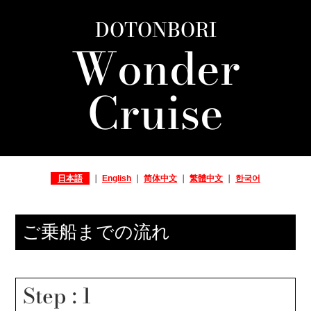
DOTONBORI
Wonder
Cruise
日本語
｜
English
｜
简体中文
｜
繁體中文
｜
한국어
ご乗船までの流れ
Step : 1