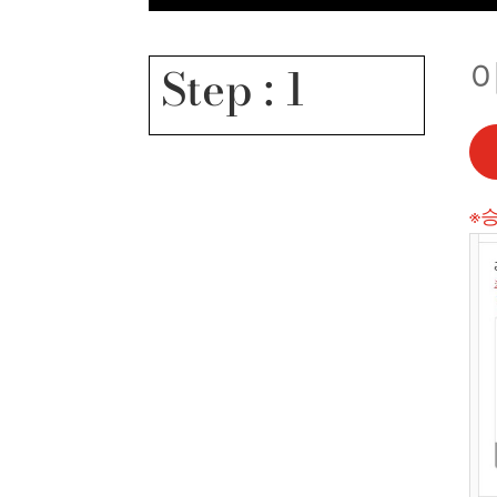
Step : 1
※