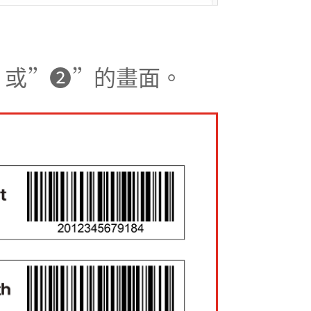
”或”❷”的畫面。