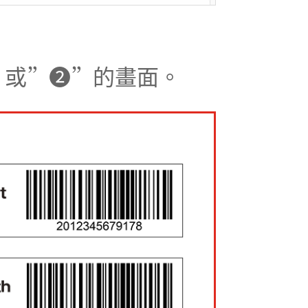
”或”❷”的畫面。